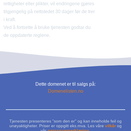
rettigheter eller plikter, vil endringene gjøres
tilgjengelig på nettstedet 30 dager før de trer
i kraft.
Ved å fortsette å bruke tjenesten godtar du
de oppdaterte reglene.
Dette domenet er til salgs på:
Domenelisten.no
Tjenesten presenteres "som den er" og kan inneholde feil og
unøyaktigheter. Priser er oppgitt eks.mva. Les våre
vilkår
og
vår
personvernerklæring
.