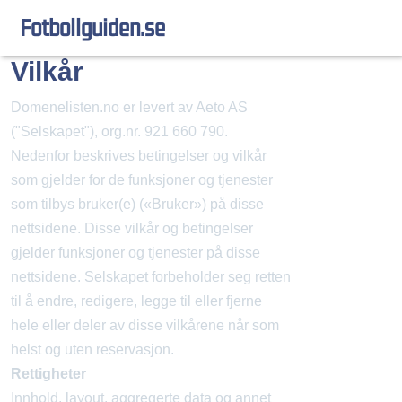
fotbollguiden.se
Vilkår
Domenelisten.no er levert av Aeto AS
("Selskapet"), org.nr. 921 660 790.
Nedenfor beskrives betingelser og vilkår
som gjelder for de funksjoner og tjenester
som tilbys bruker(e) («Bruker») på disse
nettsidene. Disse vilkår og betingelser
gjelder funksjoner og tjenester på disse
nettsidene. Selskapet forbeholder seg retten
til å endre, redigere, legge til eller fjerne
hele eller deler av disse vilkårene når som
helst og uten reservasjon.
Rettigheter
Innhold, layout, aggregerte data og annet