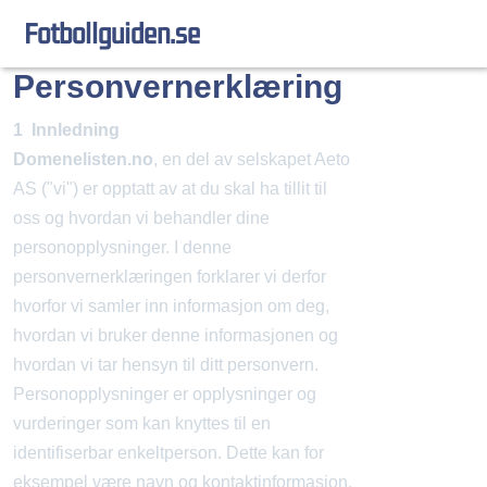
fotbollguiden.se
Personvernerklæring
1 Innledning
Domenelisten.no
, en del av selskapet Aeto
AS ("vi") er opptatt av at du skal ha tillit til
oss og hvordan vi behandler dine
personopplysninger. I denne
personvernerklæringen forklarer vi derfor
hvorfor vi samler inn informasjon om deg,
hvordan vi bruker denne informasjonen og
hvordan vi tar hensyn til ditt personvern.
Personopplysninger er opplysninger og
vurderinger som kan knyttes til en
identifiserbar enkeltperson. Dette kan for
eksempel være navn og kontaktinformasjon,