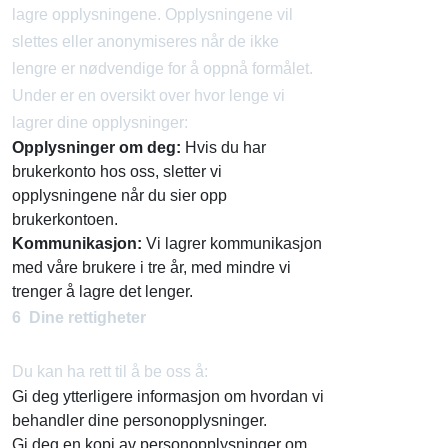
lagre opplysningene. Opplysningene vil
slettes eller anonymiseres når de ikke
lengre er nødvendige for å oppnå formålet.
Under er en oversikt over hvor lenge vi
lagrer dine opplysninger:
Opplysninger om deg:
Hvis du har
brukerkonto hos oss, sletter vi
opplysningene når du sier opp
brukerkontoen.
Kommunikasjon:
Vi lagrer kommunikasjon
med våre brukere i tre år, med mindre vi
trenger å lagre det lenger.
6 Dine rettigheter
Du kan ha rett til å be oss å:
Gi deg ytterligere informasjon om hvordan vi
behandler dine personopplysninger.
Gi deg en kopi av personopplysninger om