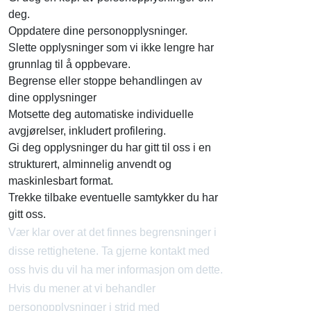
deg.
Oppdatere dine personopplysninger.
Slette opplysninger som vi ikke lengre har
grunnlag til å oppbevare.
Begrense eller stoppe behandlingen av
dine opplysninger
Motsette deg automatiske individuelle
avgjørelser, inkludert profilering.
Gi deg opplysninger du har gitt til oss i en
strukturert, alminnelig anvendt og
maskinlesbart format.
Trekke tilbake eventuelle samtykker du har
gitt oss.
Vær klar over at det finnes begrensninger i
disse rettighetene. Ta gjerne kontakt med
oss hvis du vil ha mer informasjon om dette.
Hvis du mener at vi behandler
personopplysninger i strid med