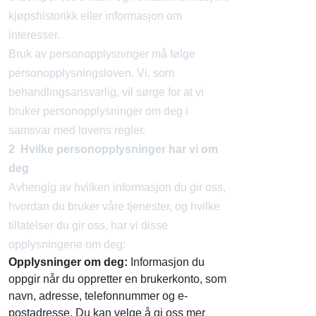
kjøpshistorikk eller informasjon om
interesser.
Bruk av personopplysninger må følge
personopplysningsloven. Vi, som
behandlingsansvarlig, vil sørge for at vi
bruker personopplysninger om deg i
samsvar med lovens regler.
2 Hvilke personopplysninger har vi om
deg
Avhengig av hvilken informasjon du gir oss,
hvordan du bruker våre tjenester, og hvilke
tillatelser du gir oss, har vi disse
opplysningene om deg:
Opplysninger om deg:
Informasjon du
oppgir når du oppretter en brukerkonto, som
navn, adresse, telefonnummer og e-
postadresse. Du kan velge å gi oss mer