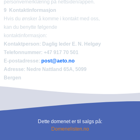
personvernerklæring på nettsiden/appen.
9 Kontaktinformasjon
Hvis du ønsker å komme i kontakt med oss,
kan du benytte følgende
kontaktinformasjon:
Kontaktperson: Daglig leder E. N. Helgøy
Telefonnummer: +47 917 70 501
E-postadresse:
post@aeto.no
Adresse: Nedre Nattland 65A, 5099
Bergen
Dette domenet er til salgs på:
Domenelisten.no