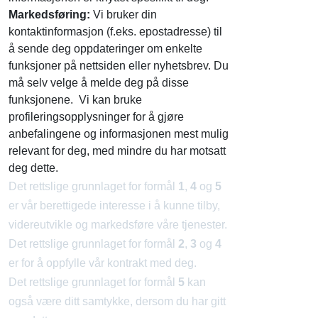
Markedsføring:
Vi bruker din
kontaktinformasjon (f.eks. epostadresse) til
å sende deg oppdateringer om enkelte
funksjoner på nettsiden eller nyhetsbrev. Du
må selv velge å melde deg på disse
funksjonene. Vi kan bruke
profileringsopplysninger for å gjøre
anbefalingene og informasjonen mest mulig
relevant for deg, med mindre du har motsatt
deg dette.
Det rettslige grunnlaget for formål
1
,
4
og
5
er vår berettigede interesse i å kunne tilby,
videreutvikle og markedsføre våre tjenester.
Det rettslige grunnlaget for formål
2
,
3
og
4
er for å oppfylle vår kontrakt med deg.
Det rettslige grunnlaget for formål
5
kan
også være ditt samtykke, dersom du har gitt